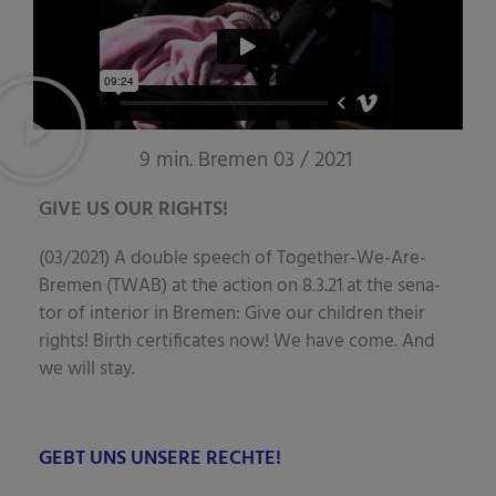
9 min. Bremen 03 / 2021
GIVE US OUR RIGHTS!
(03/2021) A dou­ble speech of Tog­e­ther-We-Are-
Bre­men (TWAB) at the action on 8.3.21 at the sena­
tor of inte­ri­or in Bre­men: Give our child­ren their
rights! Birth cer­ti­fi­ca­tes now! We have come. And
we will stay.
GEBT UNS UNSERE RECHTE!