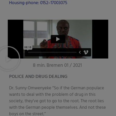
8 min. Bremen 01 / 2021
POLICE AND DRUG DEALING
Dr. Sun­ny Omwe­ny­e­ke “So if the Ger­man popu­lace
wants to deal with the pro­blem of drug in this
socie­ty, they’­ve got to go to the root. The root lies
with the Ger­man peo­p­le them­sel­ves. And not the­se
boys on the street.”
POLIZEI UND DROGENHANDEL
“Wenn also die deut­sche Bevöl­ke­rung das Dro­gen­
pro­blem in die­ser Gesell­schaft in den Griff bekom­
men will, muss sie an die Wur­zel gehen. Die Wur­zel