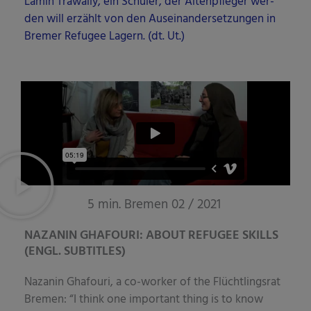
Lamin Tra­wal­ly, ein Schü­ler, der Alten­pfle­ger wer­
den will erzählt von den Aus­ein­an­der­set­zun­gen in
Bre­mer Refu­gee Lagern. (dt. Ut.)
5 min. Bremen 02 / 2021
NAZANIN GHAFOURI: ABOUT REFUGEE SKILLS
(ENGL. SUBTITLES)
Naza­nin Gha­fou­ri, a co-worker of the Flücht­lings­rat
Bre­men: “I think one important thing is to know