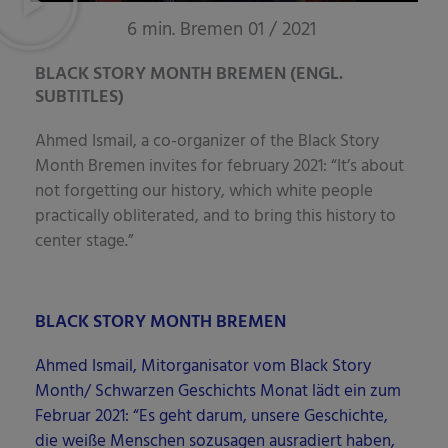
6 min. Bremen 01 / 2021
BLACK STORY MONTH BREMEN (ENGL.
SUBTITLES)
Ahmed Ismail, a co-orga­ni­zer of the Black Sto­ry
Month Bre­men invi­tes for febru­ary 2021: “It’s about
not for­get­ting our histo­ry, which white peo­p­le
prac­ti­cal­ly obli­te­ra­ted, and to bring this histo­ry to
cen­ter stage.”
BLACK STORY MONTH BREMEN
Ahmed Ismail, Mit­or­ga­ni­sa­tor vom Black Sto­ry
Month/ Schwar­zen Geschichts Monat lädt ein zum
Febru­ar 2021: “Es geht dar­um, unse­re Geschich­te,
die wei­ße Men­schen sozu­sa­gen aus­ra­diert haben,