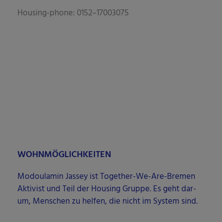
Housing-pho­ne: 0152–17003075
WOHNMÖGLICHKEITEN
Modou­la­min Jas­sey ist Tog­e­ther-We-Are-Bre­men
Akti­vist und Teil der Housing Grup­pe. Es geht dar­
um, Men­schen zu hel­fen, die nicht im Sys­tem sind.
Housing-pho­ne: 0152–17003075