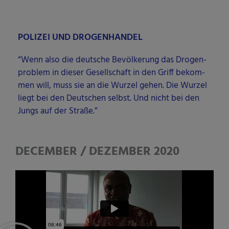
liegt bei den Deut­schen selbst. Und nicht bei den
Jungs auf der Straße.”
DECEMBER / DEZEMBER 2020
7 min. Bremen 05 / 2020
EMPOWERMENT AND SOLIDARITY
Dr. Sun­ny Omwe­ny­e­ke, refu­gee-acti­vist on
empower­ment and soli­da­ri­ty, not pater­na­lism and