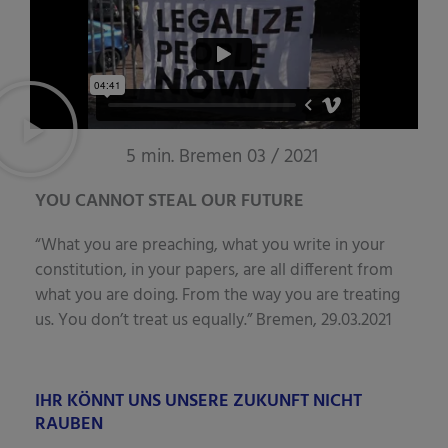
5 min. Bremen 03 / 2021
YOU CANNOT STEAL OUR FUTURE
“What you are prea­ching, what you wri­te in your
con­sti­tu­ti­on, in your papers, are all dif­fe­rent from
what you are doing. From the way you are trea­ting
us. You don’t tre­at us equal­ly.” Bre­men, 29.03.2021
IHR KÖNNT UNS UNSERE ZUKUNFT NICHT
RAUBEN