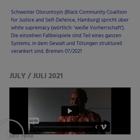
Schwes­ter Olor­un­toy­in (Black Com­mu­ni­ty Coali­ti­on
for Jus­ti­ce and Self-Defence, Ham­burg) spricht über
white supre­ma­cy (wört­lich: ‘wei­ße Vor­herr­schaft’).
Die ein­zel­nen Fall­bei­spie­le sind Teil eines gan­zen
Sys­tems, in dem Gewalt und Tötun­gen struk­tu­rell
ver­an­kert sind. Bre­men 07/2021
JULY / JULI 2021
Foto: TWAB