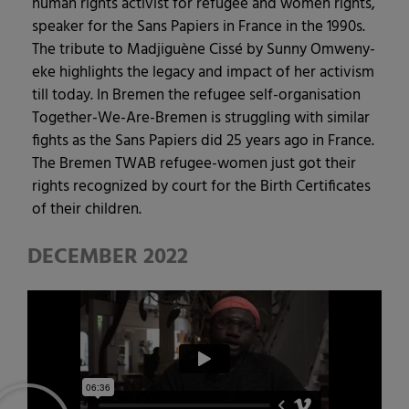
human rights acti­vist for refu­gee and women rights,
spea­k­er for the Sans Papiers in France in the 1990s.
The tri­bu­te to Mad­ji­guè­ne Cis­sé by Sun­ny Omwe­ny­
e­ke high­lights the lega­cy and impact of her acti­vism
till today. In Bre­men the refu­gee self-orga­ni­sa­ti­on
Tog­e­ther-We-Are-Bre­men is strugg­ling with simi­lar
fights as the Sans Papiers did 25 years ago in France.
The Bre­men TWAB refu­gee-women just got their
rights reco­gni­zed by court for the Birth Cer­ti­fi­ca­tes
of their children.
DECEMBER 2022