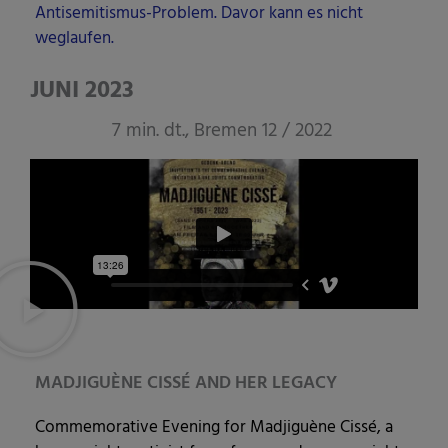
Anti­se­mi­tis­mus-Pro­blem. Davor kann es nicht
weglaufen.
JUNI 2023
7 min. dt., Bremen 12 / 2022
MADJIGUÈNE CISSÉ AND HER LEGACY
Com­me­mo­ra­ti­ve Evening for Mad­ji­guè­ne Cis­sé, a