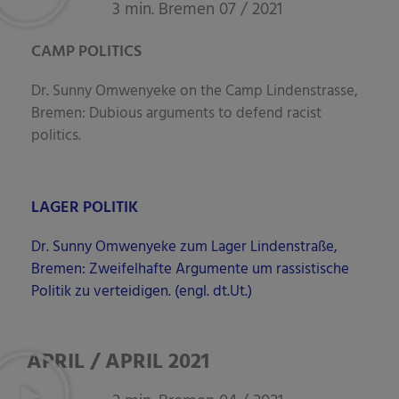
3 min. Bremen 07 / 2021
CAMP POLITICS
Dr. Sun­ny Omwe­ny­e­ke on the Camp Lin­den­stras­se,
Bre­men: Dubio­us argu­ments to defend racist
politics.
LAGER POLITIK
Dr. Sun­ny Omwe­ny­e­ke zum Lager Lin­den­stra­ße,
Bre­men: Zwei­fel­haf­te Argu­men­te um ras­sis­ti­sche
Poli­tik zu ver­tei­di­gen. (engl. dt.Ut.)
APRIL / APRIL 2021