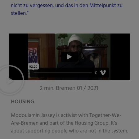
nicht zu ver­ges­sen, und das in den Mit­tel­punkt zu
stellen.”
2 min. Bremen 01 / 2021
HOUSING
Modou­la­min Jas­sey is acti­vist with Tog­e­ther-We-
Are-Bre­men and part of the Housing Group. It’s
about sup­port­ing peo­p­le who are not in the system.