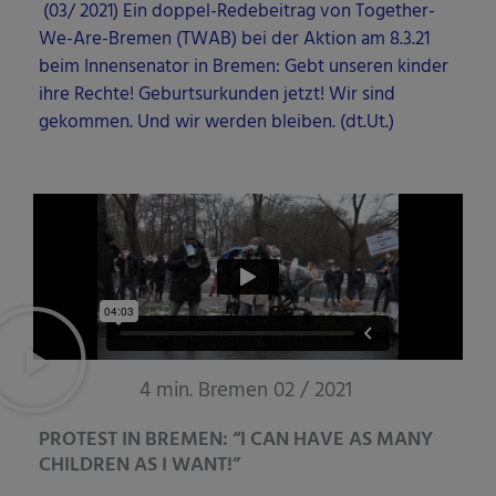
(03/ 2021) Ein dop­pel-Rede­bei­trag von Tog­e­ther-
We-Are-Bre­men (TWAB) bei der Akti­on am 8.3.21
beim Innen­se­na­tor in Bre­men: Gebt unse­ren kin­der
ihre Rech­te! Geburts­ur­kun­den jetzt! Wir sind
gekom­men. Und wir wer­den blei­ben. (dt.Ut.)
4 min. Bremen 02 / 2021
PROTEST IN BREMEN: “I CAN HAVE AS MANY
CHILDREN AS I WANT!”