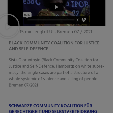
15 min. engl.dt.Ut., Bremen 07 / 2021
BLACK COMMUNITY COALITION FOR JUSTICE
AND SELF-DEFENCE
Sis­ta Olor­un­toy­in (Black Com­mu­ni­ty Coali­ti­on for
Jus­ti­ce and Self-Defence, Ham­burg) on white supre­
ma­cy: the sin­gle cases are part of a struc­tu­re of a
who­le sys­te­mic of vio­lence and kil­ling of peo­p­le.
Bre­men 07/2021
SCHWARZE COMMUNITY KOALITION FÜR
GERECHTIGKEIT UND SELBSTVERTEIDIGUNG