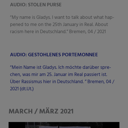
AUDIO: STOLEN PURSE
“My name is Gla­dys. I want to talk about what hap­
pen­ed to me on the 25th Janu­ary in Real. About
racism here in Deutsch­land.” Bre­men, 04 / 2021
AUDIO: GESTOHLENES PORTEMONNEE
“Mein Name ist Gla­dys. Ich möch­te dar­über spre­
chen, was mir am 25. Janu­ar im Real pas­siert ist.
Über Ras­sis­mus hier in Deutsch­land. ” Bre­men, 04 /
2021 (dt.Ut.)
MARCH / MÄRZ 2021