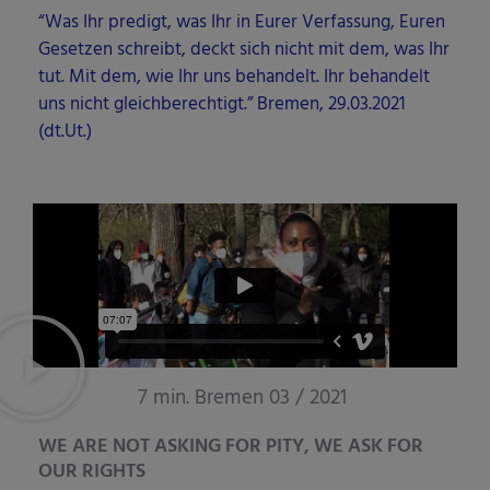
“Was Ihr pre­digt, was Ihr in Eurer Ver­fas­sung, Euren
Geset­zen schreibt, deckt sich nicht mit dem, was Ihr
tut. Mit dem, wie Ihr uns behan­delt. Ihr behan­delt
uns nicht gleich­be­rech­tigt.” Bre­men, 29.03.2021
(dt.Ut.)
7 min. Bremen 03 / 2021
WE ARE NOT ASKING FOR PITY, WE ASK FOR
OUR RIGHTS