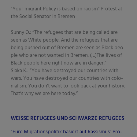
“Your migrant Poli­cy is based on racism” Pro­test at
the Social Sena­tor in Bremen
Sun­ny O.: “The refu­gees that are being cal­led are
seen as White peo­p­le. And the refu­gees that are
being pushed out of Bre­men are seen as Black peo­
p­le who are not wan­ted in Bre­men. (…)The lives of
Black peo­p­le here right now are in dan­ger.“
Sia­ka K.: “You have des­troy­ed our count­ries with
wars. You have des­troy­ed our count­ries with colo­
nia­lism. You don’t want to look back at your histo­ry.
That’s why we are here today.”
WEISSE REFUGEES UND SCHWARZE REFUGEES
“Eure Migra­ti­ons­po­li­tik basiert auf Ras­sis­mus” Pro­