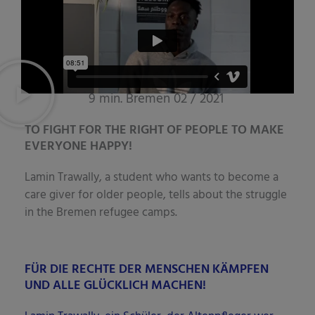
9 min. Bremen 02 / 2021
TO FIGHT FOR THE RIGHT OF PEOPLE TO MAKE
EVERYONE HAPPY!
Lamin Tra­wal­ly, a stu­dent who wants to beco­me a
care giver for older peo­p­le, tells about the strugg­le
in the Bre­men refu­gee camps.
FÜR DIE RECHTE DER MENSCHEN KÄMPFEN
UND ALLE GLÜCKLICH MACHEN!