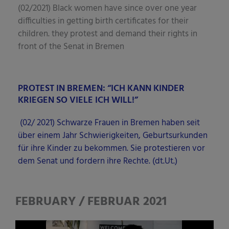
(02/2021) Black women have sin­ce over one year
dif­fi­cul­ties in get­ting birth cer­ti­fi­ca­tes for their
child­ren. they pro­test and demand their rights in
front of the Senat in Bremen
PROTEST IN BREMEN: “ICH KANN KINDER
KRIEGEN SO VIELE ICH WILL!”
(02/ 2021) Schwar­ze Frau­en in Bre­men haben seit
über einem Jahr Schwie­rig­kei­ten, Geburts­ur­kun­den
für ihre Kin­der zu bekom­men. Sie pro­tes­tie­ren vor
dem Senat und for­dern ihre Rech­te. (dt.Ut.)
FEBRUARY / FEBRUAR 2021