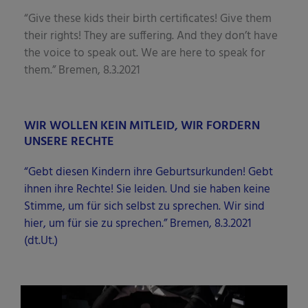
“Give the­se kids their birth cer­ti­fi­ca­tes! Give them
their rights! They are suf­fe­ring. And they don’t have
the voice to speak out. We are here to speak for
them.” Bre­men, 8.3.2021
WIR WOLLEN KEIN MITLEID, WIR FORDERN
UNSERE RECHTE
“Gebt die­sen Kin­dern ihre Geburts­ur­kun­den! Gebt
ihnen ihre Rech­te! Sie lei­den. Und sie haben kei­ne
Stim­me, um für sich selbst zu spre­chen. Wir sind
hier, um für sie zu spre­chen.” Bre­men, 8.3.2021
(dt.Ut.)