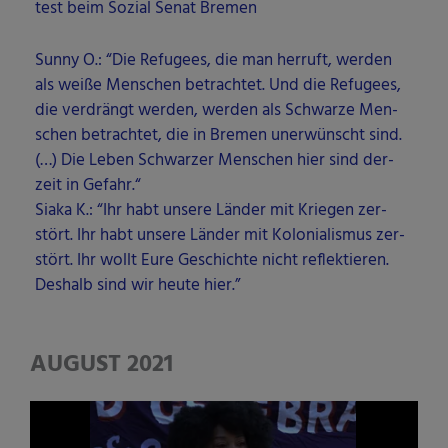
test beim Sozi­al Senat Bremen
Sun­ny O.: “Die Refu­gees, die man her­ruft, wer­den
als wei­ße Men­schen betrach­tet. Und die Refu­gees,
die ver­drängt wer­den, wer­den als Schwar­ze Men­
schen betrach­tet, die in Bre­men uner­wünscht sind.
(…) Die Leben Schwar­zer Men­schen hier sind der­
zeit in Gefahr.“
Sia­ka K.: “Ihr habt unse­re Län­der mit Krie­gen zer­
stört. Ihr habt unse­re Län­der mit Kolo­nia­lis­mus zer­
stört. Ihr wollt Eure Geschich­te nicht reflek­tie­ren.
Des­halb sind wir heu­te hier.”
AUGUST 2021