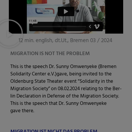
12 min. english, dt.Ut., Bremen 03 / 2024
MIGRATION IS NOT THE PROBLEM
This is the speech Dr. Sun­ny Omwe­ny­e­ke (Bre­men
Soli­da­ri­ty Cen­ter e.V.)gave, being invi­ted to the
Olden­burg Sta­te Thea­ter event “Soli­da­ri­ty in the
Migra­ti­on Socie­ty” on 08.02.2024 rela­ting to the Ber­
lin Decla­ra­ti­on in Defen­se of the Migra­ti­on Socie­ty.
This is the speech that Dr. Sun­ny Omwe­ny­e­ke
gave there.
MIGRATION IST NICHT DAS PROBLEM