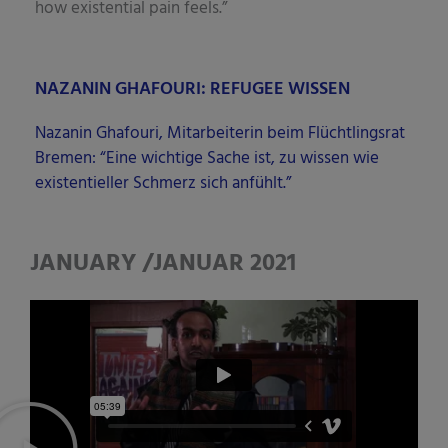
how exis­ten­ti­al pain feels.”
NAZANIN GHAFOURI: REFUGEE WISSEN
Naza­nin Gha­fou­ri, Mit­ar­bei­te­rin beim Flücht­lings­rat
Bre­men: “Eine wich­ti­ge Sache ist, zu wis­sen wie
exis­ten­ti­el­ler Schmerz sich anfühlt.”
JANUARY /JANUAR 2021