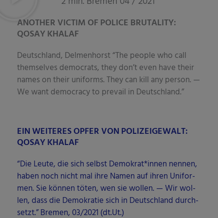
2 min. Bremen 04 / 2021
ANOTHER VICTIM OF POLICE BRUTALITY:
QOSAY KHALAF
Deutsch­land, Del­men­horst “The peo­p­le who call
them­sel­ves demo­crats, they don’t even have their
names on their uni­forms. They can kill any per­son. —
We want demo­cra­cy to pre­vail in Deutschland.”
EIN WEITERES OPFER VON POLIZEIGEWALT:
QOSAY KHALAF
“Die Leu­te, die sich selbst Demokrat*innen nen­nen,
haben noch nicht mal ihre Namen auf ihren Uni­for­
men. Sie kön­nen töten, wen sie wol­len. — Wir wol­
len, dass die Demo­kra­tie sich in Deutsch­land durch­
setzt.” Bre­men, 03/2021 (dt.Ut.)