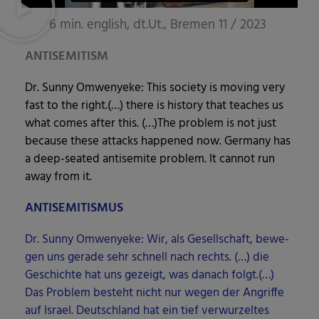
6 min. english, dt.Ut., Bremen 11 / 2023
ANTISEMITISM
Dr. Sun­ny Omwe­ny­e­ke: This socie­ty is moving very
fast to the right.(…) the­re is histo­ry that tea­ches us
what comes after this. (…)The pro­blem is not just
becau­se the­se attacks hap­pen­ed now. Ger­ma­ny has
a deep-sea­ted anti­se­mi­te pro­blem. It can­not run
away from it.
ANTISEMITISMUS
Dr. Sun­ny Omwe­ny­e­ke: Wir, als Gesell­schaft, bewe­
gen uns gera­de sehr schnell nach rechts. (…) die
Geschich­te hat uns gezeigt, was danach folgt.(…)
Das Pro­blem besteht nicht nur wegen der Angrif­fe
auf Isra­el. Deutsch­land hat ein tief ver­wur­zel­tes