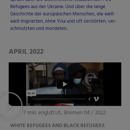
Refu­gees aus der Ukrai­ne. Und über die lan­ge
Geschich­te der euro­päi­schen Men­schen, die welt­
weit migrier­ten, ohne Visa und oft zer­stör­ten, ver­
schmutz­ten und mordeten.
APRIL 2022
7 min. engl.dt.Ut., Bremen 04 / 2022
WHITE REFUGEES AND BLACK REFUGEES