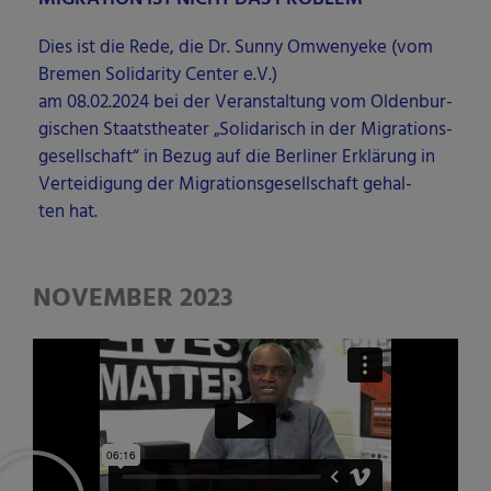
Dies ist die Rede, die Dr. Sun­ny Omwe­ny­e­ke (vom
Bre­men Soli­da­ri­ty Cen­ter e.V.)
am 08.02.2024 bei der Ver­an­stal­tung vom Olden­bur­
gi­schen Staats­thea­ter „Soli­da­risch in der Migra­ti­ons­
ge­sell­schaft“ in Bezug auf die Ber­li­ner Erklä­rung in
Ver­tei­di­gung der Migra­ti­ons­ge­sell­schaft gehal­
ten hat.
NOVEMBER 2023